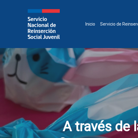
Skip
to
main
content
Inicio
Servicio de Reinser
A través de