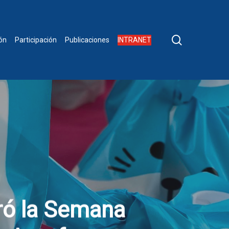
buscar
INTRANET
ón
Participación
Publicaciones
ró la Semana