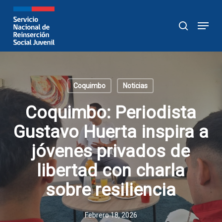
Skip
to
Menu
buscar
main
content
Coquimbo
Noticias
Coquimbo: Periodista
Gustavo Huerta inspira a
jóvenes privados de
libertad con charla
sobre resiliencia
Febrero 18, 2026