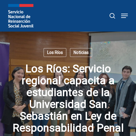
Skip
to
Menu
buscar
main
content
Los Ríos
Noticias
Los Ríos: Servicio
regional capacita a
estudiantes de la
Universidad San
Sebastián en Ley de
Responsabilidad Penal