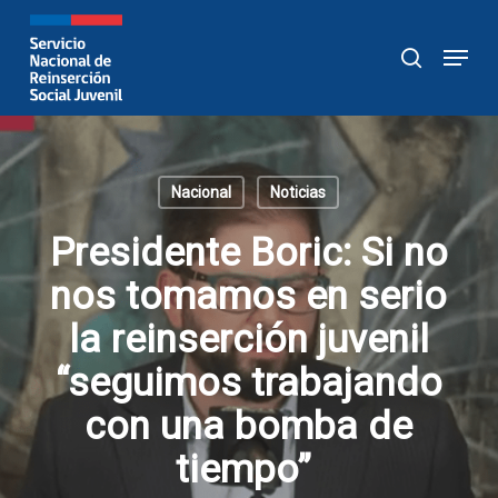
Skip
to
Menu
buscar
main
content
Nacional
Noticias
Presidente Boric: Si no
nos tomamos en serio
la reinserción juvenil
“seguimos trabajando
con una bomba de
tiempo”