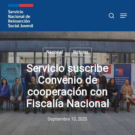
Skip
to
Menu
buscar
main
content
Nacional
Noticias
Servicio suscribe
Convenio de
cooperación con
Fiscalía Nacional
Septiembre 10, 2025